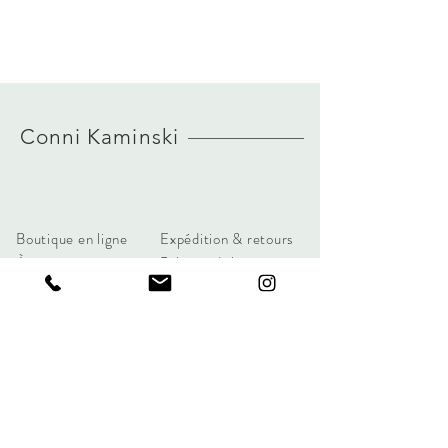
Conni Kaminski
FAQ
Boutique en ligne
Expédition & retours
À propos
Politique de la marque
Journal
Paiements
Contact
Vie privée
connikaminski@web.de
102 rue du Marché au Charbon
1000 Bruxelles, Belgique