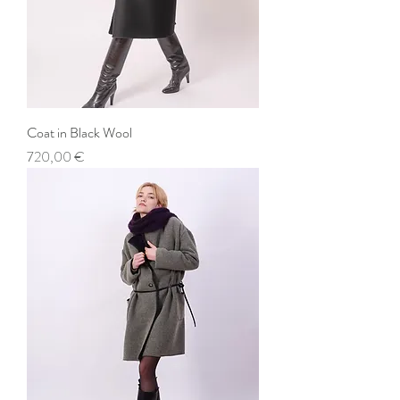
Coat in Black Wool
Preis
720,00 €