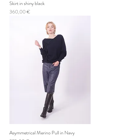
Skirt in shiny black
Preis
360,00 €
Asymmetrical Merino Pull in Navy