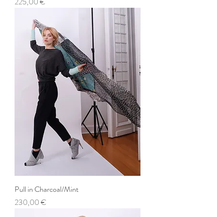
Preis
225,00 €
Pull in Charcoal/Mint
Preis
230,00 €