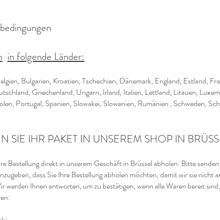
bedingungen
n
in folgende Länder:
elgien, Bulgarien, Kroatien, Tschechien, Dänemark, England, Estland, Fra
tschland, Griechenland, Ungarn, Irland, Italien, Lettland, Litauen, Luxe
len, Portugal, Spanien, Slowakei, Slowenien, Rumänien , Schweden, Sch
 SIE IHR PAKET IN UNSEREM SHOP IN BRÜSS
re Bestellung direkt in unserem Geschäft in Brüssel abholen. Bitte senden 
zugeben, dass Sie Ihre Bestellung abholen möchten, damit wir sie nicht a
r werden Ihnen antworten, um zu bestätigen, wenn alle Waren bereit sind, 
en:
ski