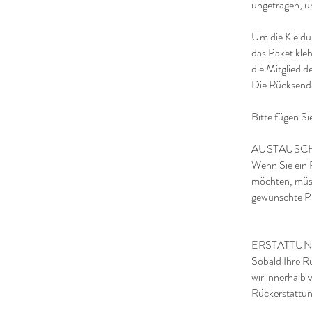
ungetragen, u
Um die Kleidu
das Paket kle
die Mitglied d
Die Rücksende
Bitte fügen S
AUSTAUSC
Wenn Sie ein 
möchten, müss
gewünschte Pr
ERSTATTU
Sobald Ihre R
wir innerhalb
Rückerstattung