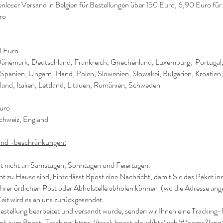
nloser Versand in Belgien für Bestellungen über 150 Euro, 6,90 Euro für
ro
0 Euro
Dänemark, Deutschland, Frankreich, Griechenland, Luxemburg,
Portugal
Spanien, Ungarn, Irland, Polen, Slowenien, Slowakei, Bulgarien, Kroatien
land, Italien, Lettland, Litauen, Rumänien, Schweden
Euro
chweiz, England
 und -beschränkungen:
t nicht an Samstagen, Sonntagen und Feiertagen.
t zu Hause sind, hinterlässt Bpost eine Nachricht, damit Sie das Paket in
Ihrer örtlichen Post oder Abholstelle abholen können
(wo die Adresse ange
eit wird es an uns zurückgesendet.
Bestellung bearbeitet und versandt wurde, senden wir Ihnen eine Trackin
Link zum Bpost-Tracking:
https://track.bpost.cloud/btr/web/#/home?lan