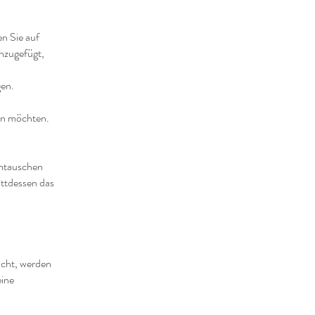
n Sie auf
inzugefügt,
gen.
den möchten.
umtauschen
attdessen das
icht, werden
eine