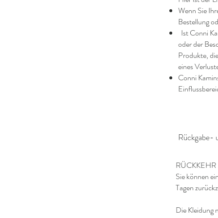
Wenn Sie Ihre
Bestellung od
Ist Conni Ka
oder der Bes
Produkte, di
eines Verlust
Conni Kaminsk
Einflussberei
Rückgabe- u
RÜCKKEHR
Sie können ein
Tagen zurückz
Die Kleidung 