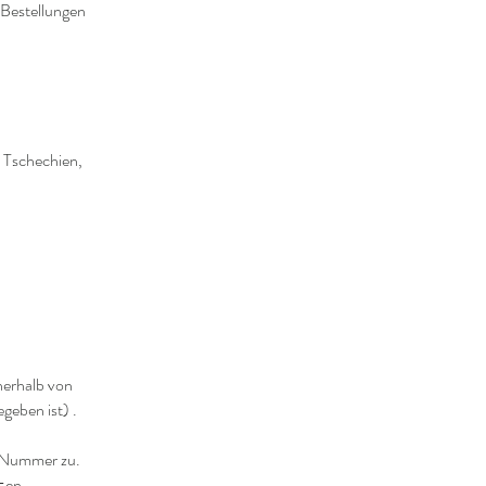
 Bestellungen
,
, Tschechien,
nerhalb von
geben ist) .
g-Nummer zu.
g=en