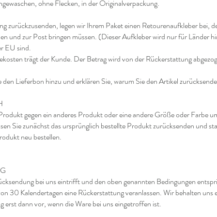
ngewaschen, ohne Flecken, in der Originalverpackung.
ng zurückzusenden, legen wir Ihrem Paket einen Retourenaufkleber bei, de
ben und zur Post bringen müssen. (Dieser Aufkleber wird nur für Länder h
er EU sind.
kosten trägt der Kunde. Der Betrag wird von der Rückerstattung abgezo
ie den Lieferbon hinzu und erklären Sie, warum Sie den Artikel zurücksen
H
Produkt gegen ein anderes Produkt oder eine andere Größe oder Farbe 
en Sie zunächst das ursprünglich bestellte Produkt zurücksenden und st
odukt neu bestellen.
NG
ücksendung bei uns eintrifft und den oben genannten Bedingungen entspr
 von 30 Kalendertagen eine Rückerstattung veranlassen. Wir behalten uns 
 erst dann vor, wenn die Ware bei uns eingetroffen ist.