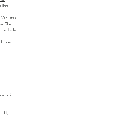
e Ihre
 Verlustes
den über.
-
 - im Falle
lb ihres
 nach 3
.
hild,