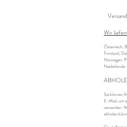
Versand
Wir liefer
Österreich, B
Finnland, Deu
Norwegen, Po
Niederlande
ABHOLEN
Sie können Ih
E-Mail, um an
versenden. Wi
abholen könn
Conni Kamin