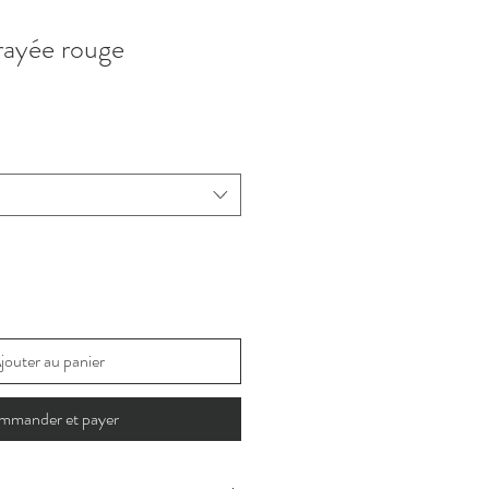
rayée rouge
jouter au panier
mmander et payer