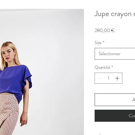
Jupe crayon 
Prix
280,00 €
Size
*
Sélectionner
Quantité
*
A
Co