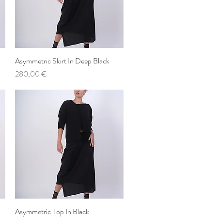
Asymmetric Skirt In Deep Black
Schnellansicht
Preis
280,00 €
Asymmetric Top In Black
Schnellansicht