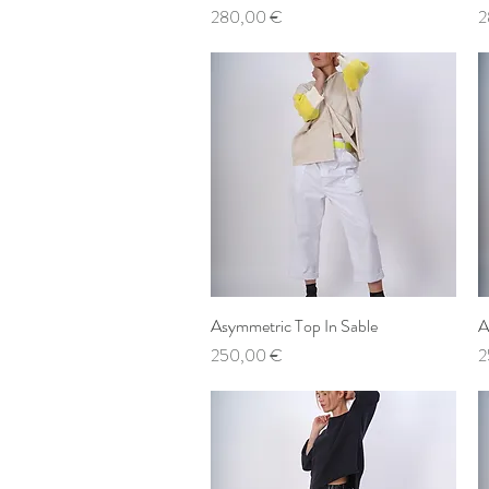
Preis
P
280,00 €
2
Asymmetric Top In Sable
Schnellansicht
A
Preis
P
250,00 €
2