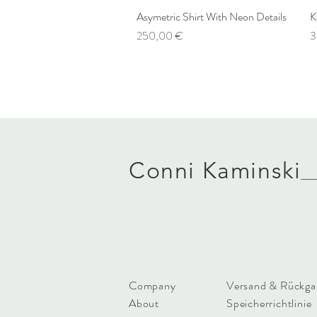
Asymetric Shirt With Neon Details
Schnellansicht
K
Preis
P
250,00 €
3
Conni Kaminski
FAQ
Company
Versand & Rückga
About
Speicherrichtlinie