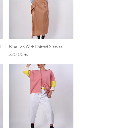
l
Blue Top With Knitted Sleeves
Schnellansicht
Preis
230,00 €