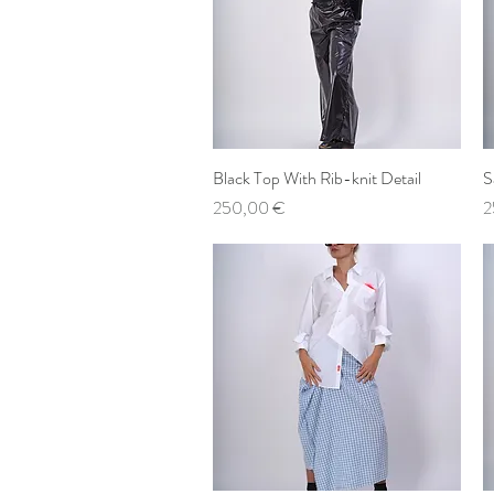
Black Top With Rib-knit Detail
Schnellansicht
S
Preis
P
250,00 €
2