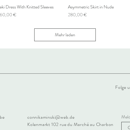
aki Dress With Knitted Sleeves
Schnellansicht
Asymmetric Skirt in Nude
Schnellansicht
reis
Preis
60,00 €
280,00 €
Mehr laden
Folge u
Meld
be
connikaminski@web.de
Kolenmarkt 102 rue du Marché au Charbon